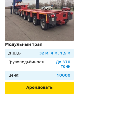
Модульный трал
Д,Ш,В
32 м, 4 м, 1,5 м
Грузоподъёмность
До 370
тонн
Цена:
10000
Арендовать