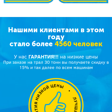
Нашими клиентами в этом
году
стало более
4560 человек
У нас
ГАРАНТИЯ!!!
на низкие цены
При заказе на трал 30 тонн вы получаете скидку в
15% и так далее по всем машинам